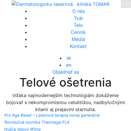
Prejsť
Pr
na
O nás
obsah
Tvár
Telo
Cenník
Médiá
Kontakt
sk
en
Objednať sa
Telové ošetrenia
Vďaka najmodernejším technológiám dokážeme
bojovať s nekompromisnou celulitídou, nadbytočnými
kilami aj prejavmi starnutia.
Pro Age Reset – Laserová terapia novej generácie
Revolučná novinka Thermage FLX
NuEra telový lifting